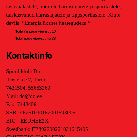
lasteaialastele, noortele harrastajatele ja sportlastele,
täiskasvanud harrastajatele ja tippsportlastele. Klubi
deviis: “Energia üksnes heategudeks!”
Today's page views: :
10
Total page views:
74,738
Kontaktinfo
Spordiklubi Do
Ihaste tee 7, Tartu
7421504, 55653269
Mail: do@do.ee
Fax: 7448406
SEB: EE261010152001598006
BIC – EEUHEE2X
Swedbank: EE892200221031615405