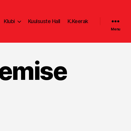
Klubi
Kuulsuste Hall
K.Keerak
Menu
lemise