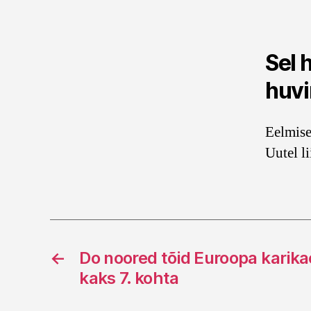
Sel 
huvi
Eelmise
Uutel l
←
Do noored tõid Euroopa karika
kaks 7. kohta