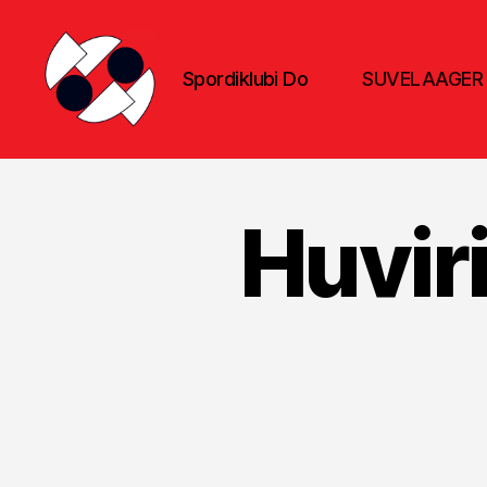
Spordiklubi Do
SUVELAAGER
Spordiklubi
Do
Huvir