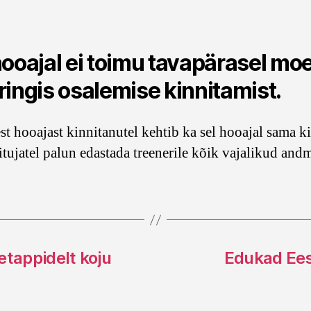
author
date
hooajal ei toimu tavapärasel moe
ringis osalemise kinnitamist.
st hooajast kinnitanutel kehtib ka sel hooajal sama ki
iitujatel palun edastada treenerile kõik vajalikud and
etappidelt koju
Edukad Eest