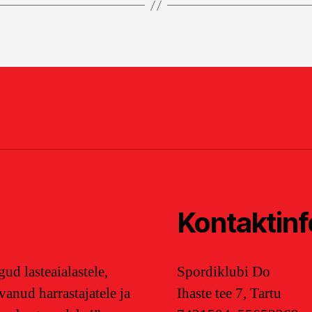
Kontaktinf
ud lasteaialastele,
Spordiklubi Do
svanud harrastajatele ja
Ihaste tee 7, Tartu