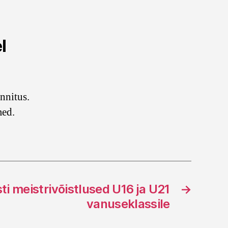
l
nnitus.
med.
i meistrivõistlused U16 ja U21
→
vanuseklassile