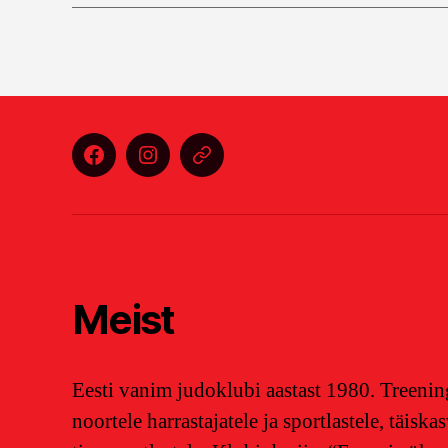
Facebook
Instagram
E-
post
Meist
Eesti vanim judoklubi aastast 1980. Treening
noortele harrastajatele ja sportlastele, täiska