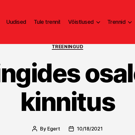
Uudised
Tule trenni!
Võistlused
Trennid
Categories
TREENINGUD
ingides osa
kinnitus
By
Egert
10/18/2021
Post
Post