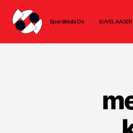
Spordiklubi Do
SUVELAAGER
Spordiklubi
Do
me
k