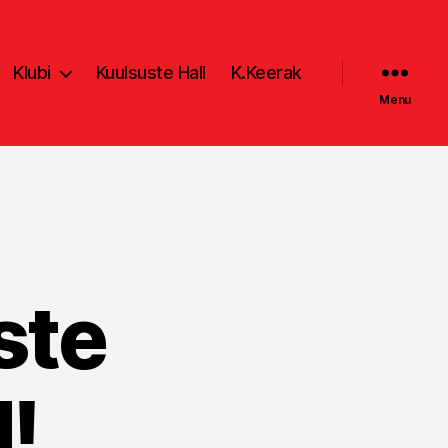
Klubi
Kuulsuste Hall
K.Keerak
Menu
ste
d!