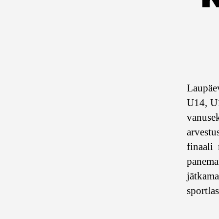
Laupäev
U14, U1
vanuse
arvestu
finaali
panemat
jätkam
sportlas