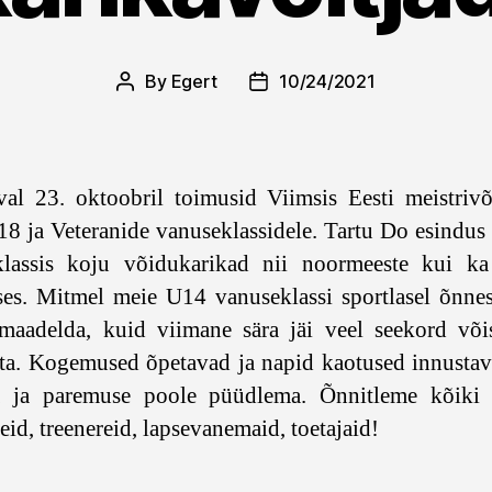
By
Egert
10/24/2021
Post
Post
author
date
al 23. oktoobril toimusid Viimsis Eesti meistrivõ
8 ja Veteranide vanuseklassidele. Tartu Do esindus
klassis koju võidukarikad nii noormeeste kui ka
ses. Mitmel meie U14 vanuseklassi sportlasel õnne
 maadelda, kuid viimane sära jäi veel seekord võis
a. Kogemused õpetavad ja napid kaotused innusta
a ja paremuse poole püüdlema. Õnnitleme kõiki t
eid, treenereid, lapsevanemaid, toetajaid!