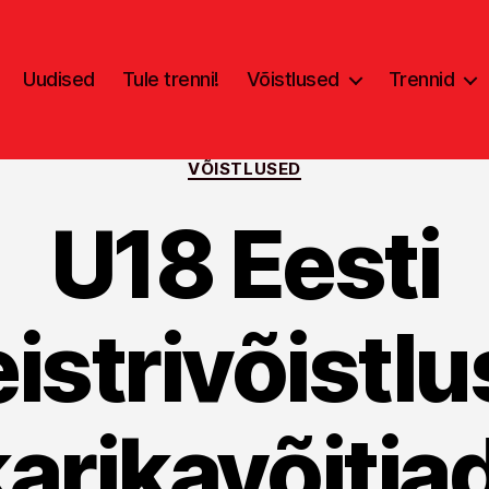
Uudised
Tule trenni!
Võistlused
Trennid
Categories
VÕISTLUSED
U18 Eesti
istrivõistlu
arikavõitja