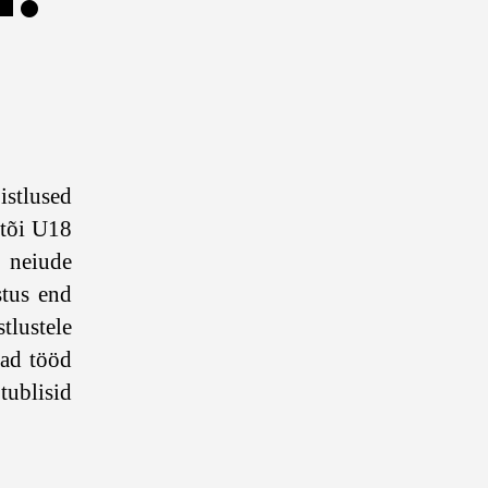
istlused
 tõi U18
 neiude
stus end
tlustele
vad tööd
ublisid